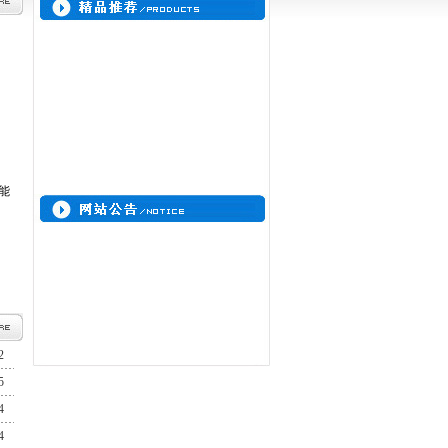
能
恭喜
“昌邑市大安精细化工有限公司”
网
2
站成功开通！欢迎各界客商前来洽谈业
5
务，我们将竭诚为您服务！
4
4