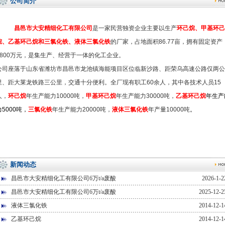
公司简介
昌邑市大安精细化工有限公司
是一家民营独资企业主要以生产
环己烷、甲基环己
烷、乙基环己烷和三氯化铁、液体三氯化铁
的厂家，占地面积86.77亩，拥有固定资产
2800万元，是集生产、经营于一体的化工企业。
公司座落于山东省潍坊市昌邑市龙池镇海能项目区位临新沙路、距荣乌高速公路仅两公
里、距大莱龙铁路三公里，交通十分便利。全厂现有职工60余人，其中各技术人员15
人，
环己烷
年生产能力10000吨，
甲基环己烷
年生产能力30000吨，
乙基环己烷
年生产
力5000吨，
三氯化铁
年生产能力20000吨，
液体三氯化铁
年产量10000吨
。
新闻动态
昌邑市大安精细化工有限公司6万t/a废酸
2026-1-2
昌邑市大安精细化工有限公司6万t/a废酸
2025-12-2
液体三氯化铁
2014-12-1
乙基环己烷
2014-12-1