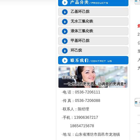
乙基环己烷
无水三氯化铁
液体三氯化铁
甲基环己烷
环己烷
·电 话：0536-7206111
·传 真：0536-7206088
·联系人：陈经理
·手机：13906367217
18654715678
·地 址：山东省潍坊市昌邑市龙池镇