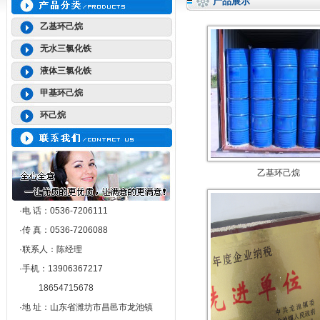
产品展示
乙基环己烷
无水三氯化铁
液体三氯化铁
甲基环己烷
环己烷
乙基环己烷
·电 话：0536-7206111
·传 真：0536-7206088
·联系人：陈经理
·手机：13906367217
18654715678
·地 址：山东省潍坊市昌邑市龙池镇