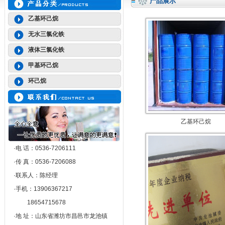
产品展示
乙基环己烷
无水三氯化铁
液体三氯化铁
甲基环己烷
环己烷
乙基环己烷
·电 话：0536-7206111
·传 真：0536-7206088
·联系人：陈经理
·手机：13906367217
18654715678
·地 址：山东省潍坊市昌邑市龙池镇