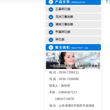
乙基环己烷
无水三氯化铁
液体三氯化铁
甲基环己烷
环己烷
·电 话：0536-7206111
·传 真：0536-7206088
·联系人：陈经理
·手机：13906367217
18654715678
·地 址：山东省潍坊市昌邑市龙池镇