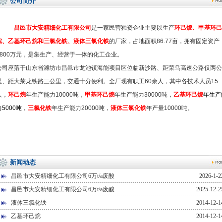
公司简介
昌邑市大安精细化工有限公司
是一家民营独资企业主要以生产
环己烷、甲基环己
烷、乙基环己烷和三氯化铁、液体三氯化铁
的厂家，占地面积86.77亩，拥有固定资产
2800万元，是集生产、经营于一体的化工企业。
公司座落于山东省潍坊市昌邑市龙池镇海能项目区位临新沙路、距荣乌高速公路仅两公
里、距大莱龙铁路三公里，交通十分便利。全厂现有职工60余人，其中各技术人员15
人，
环己烷
年生产能力10000吨，
甲基环己烷
年生产能力30000吨，
乙基环己烷
年生产
力5000吨，
三氯化铁
年生产能力20000吨，
液体三氯化铁
年产量10000吨
。
新闻动态
昌邑市大安精细化工有限公司6万t/a废酸
2026-1-2
昌邑市大安精细化工有限公司6万t/a废酸
2025-12-2
液体三氯化铁
2014-12-1
乙基环己烷
2014-12-1