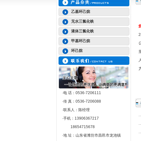
乙基环己烷
无水三氯化铁
液体三氯化铁
甲基环己烷
环己烷
·电 话：0536-7206111
·传 真：0536-7206088
·联系人：陈经理
·手机：13906367217
18654715678
·地 址：山东省潍坊市昌邑市龙池镇