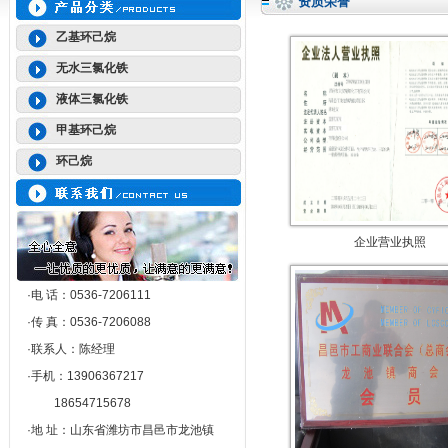
资质荣誉
乙基环己烷
无水三氯化铁
液体三氯化铁
甲基环己烷
环己烷
企业营业执照
·电 话：0536-7206111
·传 真：0536-7206088
·联系人：陈经理
·手机：13906367217
18654715678
·地 址：山东省潍坊市昌邑市龙池镇