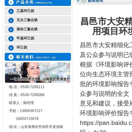
新闻资讯
乙基环己烷
昌邑市大安精
无水三氯化铁
用项目环
液体三氯化铁
甲基环己烷
昌邑市大安精细化工
环己烷
及公众参与说明已
根据《环境影响评
位向生态环境主管
批的环境影响报告
·电 话：0536-7206111
众参与说明的全文
·传 真：0536-7206088
意见和建议，接受
·联系人：陈经理
·手机：13906367217
环境影响评价报告
18654715678
https://pan.baid
·地 址：山东省潍坊市昌邑市龙池镇